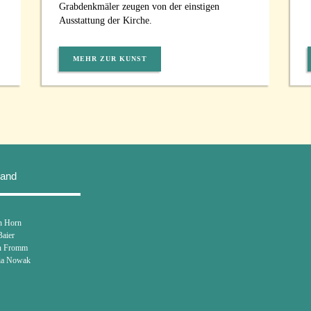
Grabdenkmäler zeugen von der einstigen
Ausstattung der Kirche.
MEHR ZUR KUNST
tand
n Horn
Baier
en Fromm
ia Nowak