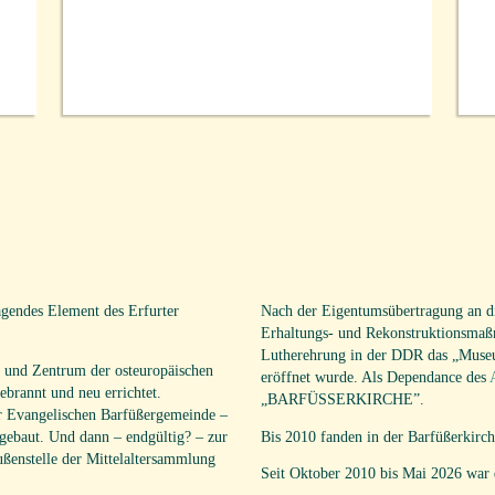
rägendes Element des Erfurter
Nach der Eigentumsübertragung an d
Erhaltungs- und Rekonstruktionsmaß
Lutherehrung in der DDR das „Museum
er und Zentrum der osteuropäischen
eröffnet wurde. Als Dependance des
ebrannt und neu errichtet.
„BARFÜSSERKIRCHE”.
er Evangelischen Barfüßergemeinde –
fgebaut. Und dann – endgültig? – zur
Bis 2010 fanden in der Barfüßerkirch
ßenstelle der Mittelaltersammlung
Seit Oktober 2010 bis Mai 2026 war