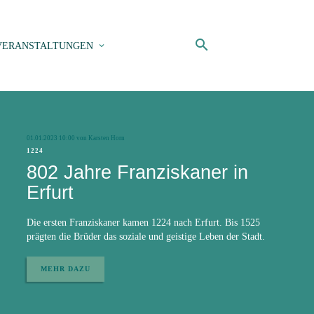
search
VERANSTALTUNGEN
01.01.2023 01:00
01.01.2023 00:00
31.12.2022 19:12
82 Jahre Ruine
16 Jahre Initiativkreis
800. Todestag von
Barfüßerkirche
Franziskus
EN
Am 27. November 1944, kurz nach Mitternacht, setzte ein
01.01.2023 10:00
von Karsten Horn
britischer Mosquito-Bomber eine Luftmine präzise in der
Der 2010 gegründete gemeinnützige Verein sorgt nicht nur
Am 3. Oktober 1226 starb Franz von Assisi. Papst Leo XIV.
1224
Barfüßerstraße ab. Die umliegenden Häuser wurden komplett
dafür, daß trotz geschlossenem Museum Leben in die Kirche
rief das Jahr 2026 deshalb zum Franziskus-Jahr aus.
802 Jahre Franziskaner in
zerstört. Das Langhaus der Barfüßerkirche ist seitdem Ruine.
kommt, er erforscht auch die Geschichte und drängt auf eine
Erfurt
Die Stadt Erfurt ermöglicht nach 15 Jahren Schließung
Zukunft für das Kulturdenkmal.
endlich wieder die reguläre Öffnung des Hohen Chores der
MEHR DAZU
Barfüßerkirche in Erfurt.
Die ersten Franziskaner kamen 1224 nach Erfurt. Bis 1525
MEHR DAZU
prägten die Brüder das soziale und geistige Leben der Stadt.
MEHR DAZU
MEHR DAZU